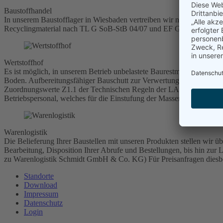
Baustoffhandel
In unserem Baustofflager in Wiesbaden vertreiben wir neben dem ge
Recyclingmaterial nach TL G SoB-StB 04/07 und EF Gestein 12/HE. Di
Wertstoffhof
Es ist möglich, in unserem Betrieb unbelastete Baurestmassen (Boden
Boden. Aufbereitungsfähiger Bauschutt zur Verwertung in unserer
Zuordnungswerte Z1.1 der Technischen Regeln der LAGA. Die Einstuf
Betriebspersonal, welches für die Einstufung der Massen maßgeblich i
Warenlogistik
Die Belieferung Ihrer Baustellen mit unseren Produkten stellen wir 
Bearbeitung, Disposition Ihrer Abrufe und Bestellungen, bis hin zur 
zu Warenlogistik Schmidt GmbH & Co. KG) Für Preisanfragen diesbez
Standorte
Download
Impressum
Datenschutz
Login